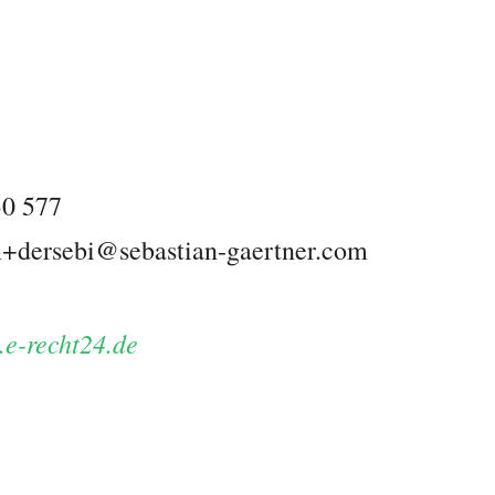
3
30 577
+dersebi@sebastian-gaertner.com
.e-recht24.de