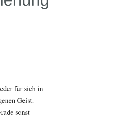
der für sich in
genen Geist.
erade sonst