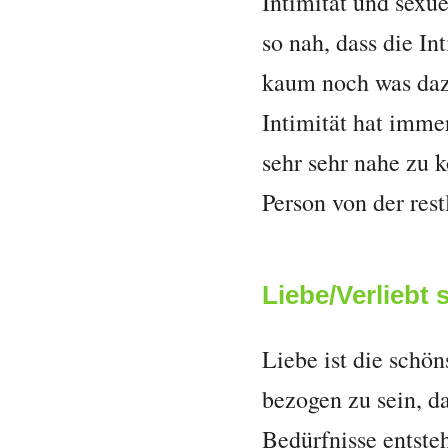
Intimität und sexu
so nah, dass die I
kaum noch was dazw
Intimität hat immer
sehr sehr nahe zu 
Person von der res
Liebe/Verliebt 
Liebe ist die schön
bezogen zu sein, d
Bedürfnisse entsteh